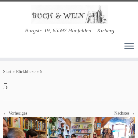
Burgstr. 19, 65597 Hünfelden – Kirberg
Zum
Inhalt
Start
»
Rückblicke
»
5
springen
5
← Vorheriges
Nächstes →